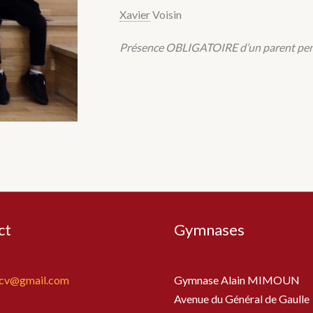
Xavier
Voisin
Présence OBLIGATOIRE d’un parent pend
ct
Gymnases
bcv@gmail.com
Gymnase Alain MIMOUN
Avenue du Général de Gaulle